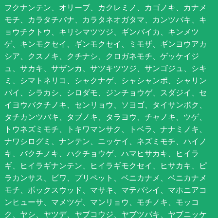
フクナンテン、オリーブ、カクレミノ、カゴノキ、カナメ
モチ、カラタチバナ、カラタネオガタマ、カンツバキ、キ
ョウチクトウ、キリシマツツジ、ギンバイカ、キンメツ
ゲ、キンモクセイ、ギンモクセイ、ミモザ、ギンヨウアカ
シア、クスノキ、クチナシ、クロガネモチ、ゲッケイジ
ュ、サカキ、サザンカ、サツキツツジ、サンゴジュ、シキ
ミ、シマトネリコ、シャクナゲ、シャシャンポ、シャリン
バイ、シラカシ、シロダモ、ジンチョウゲ、スダジイ、セ
イヨウバクチノキ、センリョウ、ソヨゴ、タイサンボク、
タチカンツバキ、タブノキ、タラヨウ、チャノキ、ツゲ、
トウネズミモチ、トキワマンサク、トベラ、ナナミノキ、
ナワシログミ、ナンテン、ニッケイ、ネズミモチ、ハイノ
キ、バクチノキ、ハクチョウゲ、ハマヒサカキ、ヒイラ
ギ、ヒイラギナンテン、ヒイラギモクセイ、ヒサカキ、ピ
ラカンサス、ビワ、プリペット、ベニカナメ、ベニカナメ
モチ、ボックスウッド、マサキ、マテバシイ、マホニアコ
ンヒューサ、マメツゲ、マンリョウ、モチノキ、モッコ
ク、ヤシ、ヤツデ、ヤブコウジ、ヤブツバキ、ヤブニッケ