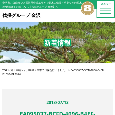
金沢市、白山市など石川県全域エリアで庭木の伐採・剪定などの植木
メニュー
屋/造園屋をお探しなら【伐採グループ 金沢】へ
toggle
naviga
伐採グループ 金沢
新着情報
TOP
>
施工実績
>
石川県野々市市で伐採を行いました。
>
EA095037-BCFD-4096-B4EF-
D10994FE39A6
2018/07/13
EA095037-BCFD-4096-B4EF-