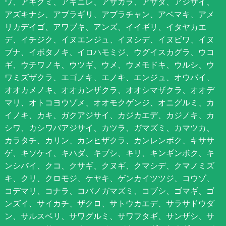
ワ、アキグミ、アキニレ、アサガラ、アサダ、アジサイ、
アズキナシ、アブラギリ、アブラチャン、アベマキ、アメ
リカデイゴ、アワブキ、アンズ、イイギリ、イタヤカエ
デ、イチジク、イヌエンジュ、イヌシデ、イヌビワ、イヌ
ブナ、イボタノキ、イロハモミジ、ウグイスカグラ、ウコ
ギ、ウチワノキ、ウツギ、ウメ、ウメモドキ、ウルシ、ウ
ワミズザクラ、エゴノキ、エノキ、エンジュ、オウバイ、
オオカメノキ、オオカンザクラ、オオシマザクラ、オオデ
マリ、オトコヨウゾメ、オオモクゲンジ、オニグルミ、カ
イノキ、カキ、ガクアジサイ、カジカエデ、カジノキ、カ
シワ、カシワバアジサイ、カツラ、ガマズミ、カマツカ、
カラタチ、カリン、カンヒザクラ、カンレンボク、キササ
ゲ、キソケイ、キハダ、キブシ、キリ、キンギンボク、キ
ンシバイ、クコ、クサギ、クヌギ、クマシデ、クマノミズ
キ、クリ、クロモジ、ケヤキ、ゲンカイツツジ、コウゾ、
コデマリ、コナラ、コバノガマズミ、コブシ、ゴマギ、ゴ
ンズイ、サイカチ、ザクロ、サトウカエデ、サラサドウダ
ン、サルスベリ、サワグルミ、サワフタギ、サンザシ、サ