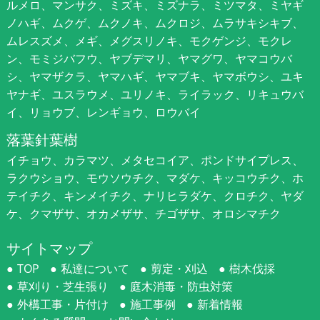
ルメロ、マンサク、ミズキ、ミズナラ、ミツマタ、ミヤギ
ノハギ、ムクゲ、ムクノキ、ムクロジ、ムラサキシキブ、
ムレスズメ、メギ、メグスリノキ、モクゲンジ、モクレ
ン、モミジバフウ、ヤブデマリ、ヤマグワ、ヤマコウバ
シ、ヤマザクラ、ヤマハギ、ヤマブキ、ヤマボウシ、ユキ
ヤナギ、ユスラウメ、ユリノキ、ライラック、リキュウバ
イ、リョウブ、レンギョウ、ロウバイ
落葉針葉樹
イチョウ、カラマツ、メタセコイア、ポンドサイプレス、
ラクウショウ、モウソウチク、マダケ、キッコウチク、ホ
テイチク、キンメイチク、ナリヒラダケ、クロチク、ヤダ
ケ、クマザサ、オカメザサ、チゴザサ、オロシマチク
サイトマップ
TOP
私達について
剪定・刈込
樹木伐採
草刈り・芝生張り
庭木消毒・防虫対策
外構工事・片付け
施工事例
新着情報