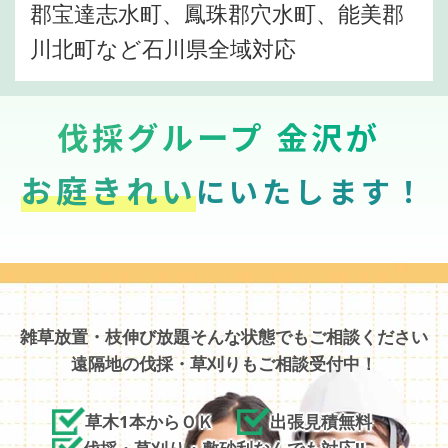
郡宝達志水町、鳳珠郡穴水町、能美郡
川北町など石川県全域対応
伐採グループ 金沢が
お庭きれい
にいたします！
雑草放置・枝伸び放題そんな状態でもご相談ください
遠隔地の伐採・草刈りもご相談受付中！
草木1本からＯＫ
出張見積無料