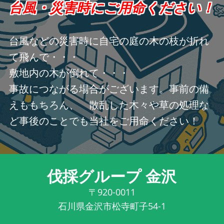
台風・災害時にご用命ください！
台風などの災害時に自宅の庭の木の枝が折れ
て飛んで・・・
敷地内の木が倒れて・・・
事故につながる場合がございます。事前の備
えももちろん、 散乱した木々や草の処理な
ど事後のことでも当社をご用命ください！
伐採グループ 金沢
〒920-0011
石川県金沢市松寺町子54-1