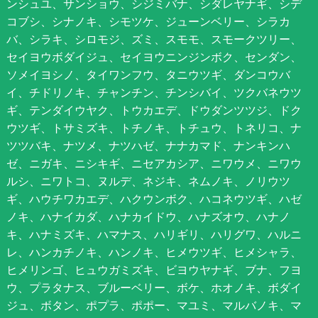
ンシュユ、サンショウ、シジミバナ、シダレヤナギ、シデ
コブシ、シナノキ、シモツケ、ジューンベリー、シラカ
バ、シラキ、シロモジ、ズミ、スモモ、スモークツリー、
セイヨウボダイジュ、セイヨウニンジンボク、センダン、
ソメイヨシノ、タイワンフウ、タニウツギ、ダンコウバ
イ、チドリノキ、チャンチン、チンシバイ、ツクバネウツ
ギ、テンダイウヤク、トウカエデ、ドウダンツツジ、ドク
ウツギ、トサミズキ、トチノキ、トチュウ、トネリコ、ナ
ツツバキ、ナツメ、ナツハゼ、ナナカマド、ナンキンハ
ゼ、ニガキ、ニシキギ、ニセアカシア、ニワウメ、ニワウ
ルシ、ニワトコ、ヌルデ、ネジキ、ネムノキ、ノリウツ
ギ、ハウチワカエデ、ハクウンボク、ハコネウツギ、ハゼ
ノキ、ハナイカダ、ハナカイドウ、ハナズオウ、ハナノ
キ、ハナミズキ、ハマナス、ハリギリ、ハリグワ、ハルニ
レ、ハンカチノキ、ハンノキ、ヒメウツギ、ヒメシャラ、
ヒメリンゴ、ヒュウガミズキ、ビヨウヤナギ、ブナ、フヨ
ウ、プラタナス、ブルーベリー、ボケ、ホオノキ、ボダイ
ジュ、ボタン、ポプラ、ポポー、マユミ、マルバノキ、マ