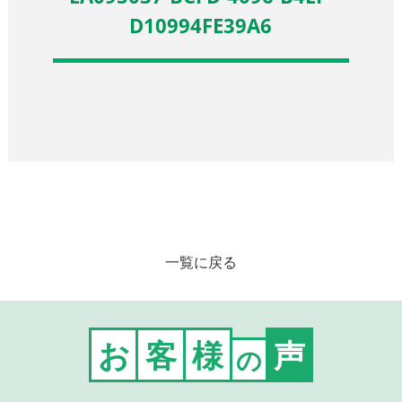
D10994FE39A6
一覧に戻る
お
客
様
声
の