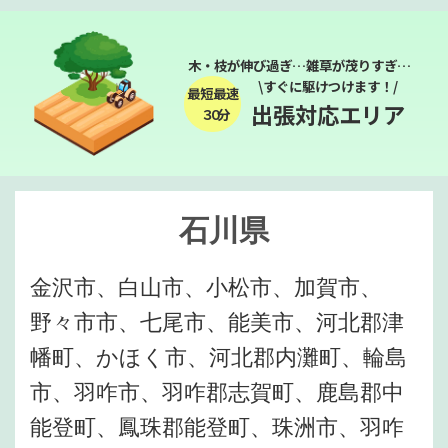
木・枝が伸び過ぎ…雑草が茂りすぎ…
\すぐに駆けつけます！/
最短最速
出張対応エリア
３０分
石川県
金沢市、白山市、小松市、加賀市、
野々市市、七尾市、能美市、河北郡津
幡町、かほく市、河北郡内灘町、輪島
市、羽咋市、羽咋郡志賀町、鹿島郡中
能登町、鳳珠郡能登町、珠洲市、羽咋