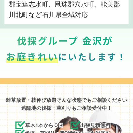
郡宝達志水町、鳳珠郡穴水町、能美郡
川北町など石川県全域対応
伐採グループ 金沢が
お庭きれい
にいたします！
雑草放置・枝伸び放題そんな状態でもご相談ください
遠隔地の伐採・草刈りもご相談受付中！
草木1本からＯＫ
出張見積無料