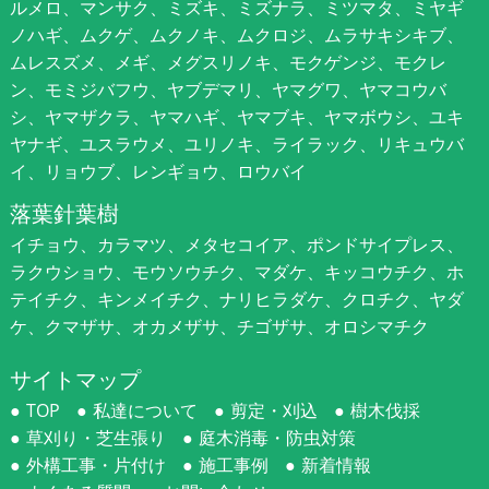
ルメロ、マンサク、ミズキ、ミズナラ、ミツマタ、ミヤギ
ノハギ、ムクゲ、ムクノキ、ムクロジ、ムラサキシキブ、
ムレスズメ、メギ、メグスリノキ、モクゲンジ、モクレ
ン、モミジバフウ、ヤブデマリ、ヤマグワ、ヤマコウバ
シ、ヤマザクラ、ヤマハギ、ヤマブキ、ヤマボウシ、ユキ
ヤナギ、ユスラウメ、ユリノキ、ライラック、リキュウバ
イ、リョウブ、レンギョウ、ロウバイ
落葉針葉樹
イチョウ、カラマツ、メタセコイア、ポンドサイプレス、
ラクウショウ、モウソウチク、マダケ、キッコウチク、ホ
テイチク、キンメイチク、ナリヒラダケ、クロチク、ヤダ
ケ、クマザサ、オカメザサ、チゴザサ、オロシマチク
サイトマップ
TOP
私達について
剪定・刈込
樹木伐採
草刈り・芝生張り
庭木消毒・防虫対策
外構工事・片付け
施工事例
新着情報