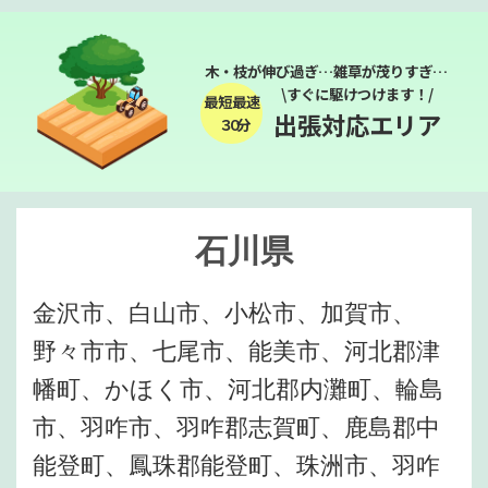
木・枝が伸び過ぎ…雑草が茂りすぎ…
\すぐに駆けつけます！/
最短最速
出張対応エリア
３０分
石川県
金沢市、白山市、小松市、加賀市、
野々市市、七尾市、能美市、河北郡津
幡町、かほく市、河北郡内灘町、輪島
市、羽咋市、羽咋郡志賀町、鹿島郡中
能登町、鳳珠郡能登町、珠洲市、羽咋