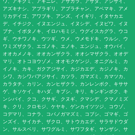
ワ、アキグミ、アキニレ、アサガラ、アサダ、アジサイ、
アズキナシ、アブラギリ、アブラチャン、アベマキ、アメ
リカデイゴ、アワブキ、アンズ、イイギリ、イタヤカエ
デ、イチジク、イヌエンジュ、イヌシデ、イヌビワ、イヌ
ブナ、イボタノキ、イロハモミジ、ウグイスカグラ、ウコ
ギ、ウチワノキ、ウツギ、ウメ、ウメモドキ、ウルシ、ウ
ワミズザクラ、エゴノキ、エノキ、エンジュ、オウバイ、
オオカメノキ、オオカンザクラ、オオシマザクラ、オオデ
マリ、オトコヨウゾメ、オオモクゲンジ、オニグルミ、カ
イノキ、カキ、ガクアジサイ、カジカエデ、カジノキ、カ
シワ、カシワバアジサイ、カツラ、ガマズミ、カマツカ、
カラタチ、カリン、カンヒザクラ、カンレンボク、キササ
ゲ、キソケイ、キハダ、キブシ、キリ、キンギンボク、キ
ンシバイ、クコ、クサギ、クヌギ、クマシデ、クマノミズ
キ、クリ、クロモジ、ケヤキ、ゲンカイツツジ、コウゾ、
コデマリ、コナラ、コバノガマズミ、コブシ、ゴマギ、ゴ
ンズイ、サイカチ、ザクロ、サトウカエデ、サラサドウダ
ン、サルスベリ、サワグルミ、サワフタギ、サンザシ、サ