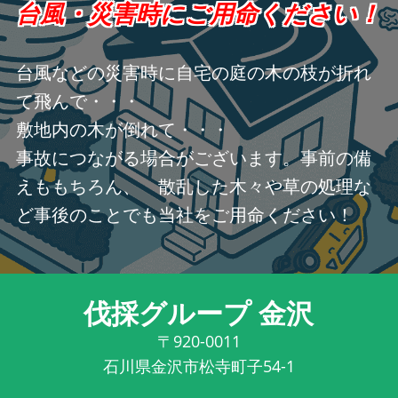
台風・災害時にご用命ください！
台風などの災害時に自宅の庭の木の枝が折れ
て飛んで・・・
敷地内の木が倒れて・・・
事故につながる場合がございます。事前の備
えももちろん、 散乱した木々や草の処理な
ど事後のことでも当社をご用命ください！
伐採グループ 金沢
〒920-0011
石川県金沢市松寺町子54-1