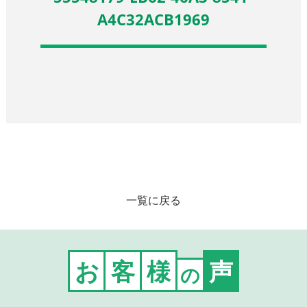
A4C32ACB1969
一覧に戻る
お
客
様
声
の