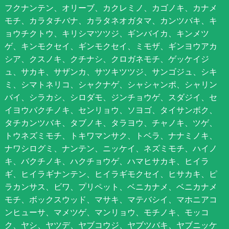
フクナンテン、オリーブ、カクレミノ、カゴノキ、カナメ
モチ、カラタチバナ、カラタネオガタマ、カンツバキ、キ
ョウチクトウ、キリシマツツジ、ギンバイカ、キンメツ
ゲ、キンモクセイ、ギンモクセイ、ミモザ、ギンヨウアカ
シア、クスノキ、クチナシ、クロガネモチ、ゲッケイジ
ュ、サカキ、サザンカ、サツキツツジ、サンゴジュ、シキ
ミ、シマトネリコ、シャクナゲ、シャシャンポ、シャリン
バイ、シラカシ、シロダモ、ジンチョウゲ、スダジイ、セ
イヨウバクチノキ、センリョウ、ソヨゴ、タイサンボク、
タチカンツバキ、タブノキ、タラヨウ、チャノキ、ツゲ、
トウネズミモチ、トキワマンサク、トベラ、ナナミノキ、
ナワシログミ、ナンテン、ニッケイ、ネズミモチ、ハイノ
キ、バクチノキ、ハクチョウゲ、ハマヒサカキ、ヒイラ
ギ、ヒイラギナンテン、ヒイラギモクセイ、ヒサカキ、ピ
ラカンサス、ビワ、プリペット、ベニカナメ、ベニカナメ
モチ、ボックスウッド、マサキ、マテバシイ、マホニアコ
ンヒューサ、マメツゲ、マンリョウ、モチノキ、モッコ
ク、ヤシ、ヤツデ、ヤブコウジ、ヤブツバキ、ヤブニッケ