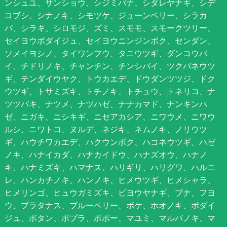
ンシュユ、サンショウ、シジミバナ、シダレヤナギ、シデ
コブシ、シナノキ、シモツケ、ジューンベリー、シラカ
バ、シラキ、シロモジ、ズミ、スモモ、スモークツリー、
セイヨウボダイジュ、セイヨウニンジンボク、センダン、
ソメイヨシノ、タイワンフウ、タニウツギ、ダンコウバ
イ、チドリノキ、チャンチン、チンシバイ、ツクバネウツ
ギ、テンダイウヤク、トウカエデ、ドウダンツツジ、ドク
ウツギ、トサミズキ、トチノキ、トチュウ、トネリコ、ナ
ツツバキ、ナツメ、ナツハゼ、ナナカマド、ナンキンハ
ゼ、ニガキ、ニシキギ、ニセアカシア、ニワウメ、ニワウ
ルシ、ニワトコ、ヌルデ、ネジキ、ネムノキ、ノリウツ
ギ、ハウチワカエデ、ハクウンボク、ハコネウツギ、ハゼ
ノキ、ハナイカダ、ハナカイドウ、ハナズオウ、ハナノ
キ、ハナミズキ、ハマナス、ハリギリ、ハリグワ、ハルニ
レ、ハンカチノキ、ハンノキ、ヒメウツギ、ヒメシャラ、
ヒメリンゴ、ヒュウガミズキ、ビヨウヤナギ、ブナ、フヨ
ウ、プラタナス、ブルーベリー、ボケ、ホオノキ、ボダイ
ジュ、ボタン、ポプラ、ポポー、マユミ、マルバノキ、マ