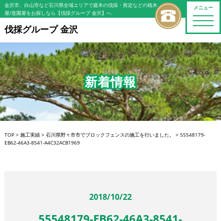
金沢市、白山市など石川県全域エリアで庭木の伐採・剪定などの植木
メニュー
屋/造園屋をお探しなら【伐採グループ 金沢】へ
toggle
naviga
伐採グループ 金沢
新着情報
TOP
>
施工実績
>
石川県野々市市でブロックフェンスの施工を行いました。
>
55548179-
EB62-46A3-8541-A4C32ACB1969
2018/10/22
55548179-EB62-46A3-8541-