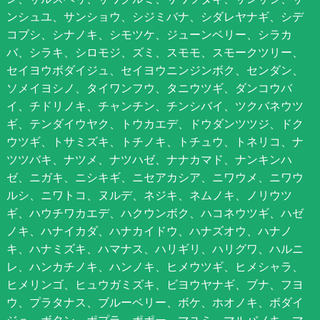
ンシュユ、サンショウ、シジミバナ、シダレヤナギ、シデ
コブシ、シナノキ、シモツケ、ジューンベリー、シラカ
バ、シラキ、シロモジ、ズミ、スモモ、スモークツリー、
セイヨウボダイジュ、セイヨウニンジンボク、センダン、
ソメイヨシノ、タイワンフウ、タニウツギ、ダンコウバ
イ、チドリノキ、チャンチン、チンシバイ、ツクバネウツ
ギ、テンダイウヤク、トウカエデ、ドウダンツツジ、ドク
ウツギ、トサミズキ、トチノキ、トチュウ、トネリコ、ナ
ツツバキ、ナツメ、ナツハゼ、ナナカマド、ナンキンハ
ゼ、ニガキ、ニシキギ、ニセアカシア、ニワウメ、ニワウ
ルシ、ニワトコ、ヌルデ、ネジキ、ネムノキ、ノリウツ
ギ、ハウチワカエデ、ハクウンボク、ハコネウツギ、ハゼ
ノキ、ハナイカダ、ハナカイドウ、ハナズオウ、ハナノ
キ、ハナミズキ、ハマナス、ハリギリ、ハリグワ、ハルニ
レ、ハンカチノキ、ハンノキ、ヒメウツギ、ヒメシャラ、
ヒメリンゴ、ヒュウガミズキ、ビヨウヤナギ、ブナ、フヨ
ウ、プラタナス、ブルーベリー、ボケ、ホオノキ、ボダイ