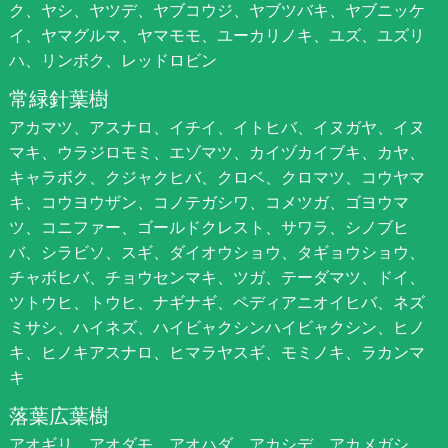
ク、ヤシ、ヤツデ、ヤブコウジ、ヤブツバキ、ヤブニッケ
イ、ヤマグルマ、ヤマモモ、ユーカリノキ、ユズ、ユズリ
ハ、リンボク、レッドロビン
常緑針葉樹
アカマツ、アスナロ、イチイ、イトヒバ、イヌガヤ、イヌ
マキ、ウラジロモミ、エゾマツ、カイヅカイブキ、カヤ、
キャラボク、クジャクヒバ、クロベ、クロマツ、コウヤマ
キ、コウヨウザン、コノテガシワ、コメツガ、ゴヨウマ
ツ、コニファー、ゴールドクレスト、サワラ、シノブヒ
バ、シラビソ、スギ、ダイオウショウ、タギョウショウ、
チャボヒバ、チョウセンマキ、ツガ、テーダマツ、ドイ、
ツトウヒ、トウヒ、ナギナギ、ペディアニオイヒバ、ネズ
ミサシ、ハイネズ、ハイビャクシンハイビャクシン、ヒノ
キ、ヒノキアスナロ、ヒマラヤスギ、モミノキ、ラカンマ
キ
落葉広葉樹
アオギリ、アオダモ、アオハダ、アカシデ、アカメガシ