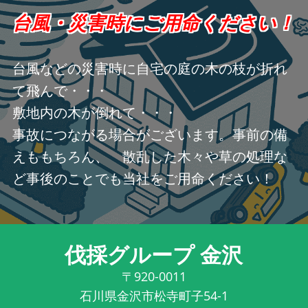
台風・災害時にご用命ください！
台風などの災害時に自宅の庭の木の枝が折れ
て飛んで・・・
敷地内の木が倒れて・・・
事故につながる場合がございます。事前の備
えももちろん、 散乱した木々や草の処理な
ど事後のことでも当社をご用命ください！
伐採グループ 金沢
〒920-0011
石川県金沢市松寺町子54-1