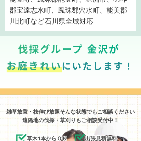
郡宝達志水町、鳳珠郡穴水町、能美郡
川北町など石川県全域対応
伐採グループ 金沢が
お庭きれい
にいたします！
雑草放置・枝伸び放題そんな状態でもご相談ください
遠隔地の伐採・草刈りもご相談受付中！
草木1本からＯＫ
出張見積無料