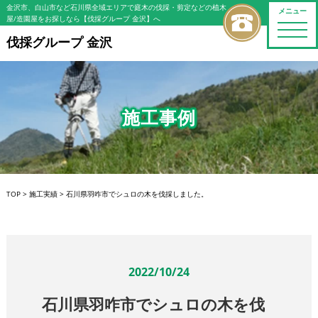
金沢市、白山市など石川県全域エリアで庭木の伐採・剪定などの植木
メニュー
屋/造園屋をお探しなら【伐採グループ 金沢】へ
toggle
naviga
伐採グループ 金沢
施工事例
TOP
>
施工実績
>
石川県羽咋市でシュロの木を伐採しました。
2022/10/24
石川県羽咋市でシュロの木を伐