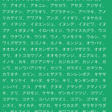
ワ、アキグミ、アキニレ、アサガラ、アサダ、アジサイ、
アズキナシ、アブラギリ、アブラチャン、アベマキ、アメ
リカデイゴ、アワブキ、アンズ、イイギリ、イタヤカエ
デ、イチジク、イヌエンジュ、イヌシデ、イヌビワ、イヌ
ブナ、イボタノキ、イロハモミジ、ウグイスカグラ、ウコ
ギ、ウチワノキ、ウツギ、ウメ、ウメモドキ、ウルシ、ウ
ワミズザクラ、エゴノキ、エノキ、エンジュ、オウバイ、
オオカメノキ、オオカンザクラ、オオシマザクラ、オオデ
マリ、オトコヨウゾメ、オオモクゲンジ、オニグルミ、カ
イノキ、カキ、ガクアジサイ、カジカエデ、カジノキ、カ
シワ、カシワバアジサイ、カツラ、ガマズミ、カマツカ、
カラタチ、カリン、カンヒザクラ、カンレンボク、キササ
ゲ、キソケイ、キハダ、キブシ、キリ、キンギンボク、キ
ンシバイ、クコ、クサギ、クヌギ、クマシデ、クマノミズ
キ、クリ、クロモジ、ケヤキ、ゲンカイツツジ、コウゾ、
コデマリ、コナラ、コバノガマズミ、コブシ、ゴマギ、ゴ
ンズイ、サイカチ、ザクロ、サトウカエデ、サラサドウダ
ン、サルスベリ、サワグルミ、サワフタギ、サンザシ、サ