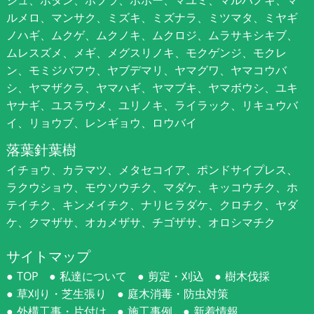
ジュ、ボタン、ポプラ、ポポー、マユミ、マルバノキ、マ
ルメロ、マンサク、ミズキ、ミズナラ、ミツマタ、ミヤギ
ノハギ、ムクゲ、ムクノキ、ムクロジ、ムラサキシキブ、
ムレスズメ、メギ、メグスリノキ、モクゲンジ、モクレ
ン、モミジバフウ、ヤブデマリ、ヤマグワ、ヤマコウバ
シ、ヤマザクラ、ヤマハギ、ヤマブキ、ヤマボウシ、ユキ
ヤナギ、ユスラウメ、ユリノキ、ライラック、リキュウバ
イ、リョウブ、レンギョウ、ロウバイ
落葉針葉樹
イチョウ、カラマツ、メタセコイア、ポンドサイプレス、
ラクウショウ、モウソウチク、マダケ、キッコウチク、ホ
テイチク、キンメイチク、ナリヒラダケ、クロチク、ヤダ
ケ、クマザサ、オカメザサ、チゴザサ、オロシマチク
サイトマップ
TOP
私達について
剪定・刈込
樹木伐採
草刈り・芝生張り
庭木消毒・防虫対策
外構工事・片付け
施工事例
新着情報