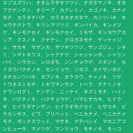
エゾユズリハ、オオムラサキツツジ、オガタマノキ、オタ
フクナンテン、オリーブ、カクレミノ、カゴノキ、カナメ
モチ、カラタチバナ、カラタネオガタマ、カンツバキ、キ
ョウチクトウ、キリシマツツジ、ギンバイカ、キンメツ
ゲ、キンモクセイ、ギンモクセイ、ミモザ、ギンヨウアカ
シア、クスノキ、クチナシ、クロガネモチ、ゲッケイジ
ュ、サカキ、サザンカ、サツキツツジ、サンゴジュ、シキ
ミ、シマトネリコ、シャクナゲ、シャシャンポ、シャリン
バイ、シラカシ、シロダモ、ジンチョウゲ、スダジイ、セ
イヨウバクチノキ、センリョウ、ソヨゴ、タイサンボク、
タチカンツバキ、タブノキ、タラヨウ、チャノキ、ツゲ、
トウネズミモチ、トキワマンサク、トベラ、ナナミノキ、
ナワシログミ、ナンテン、ニッケイ、ネズミモチ、ハイノ
キ、バクチノキ、ハクチョウゲ、ハマヒサカキ、ヒイラ
ギ、ヒイラギナンテン、ヒイラギモクセイ、ヒサカキ、ピ
ラカンサス、ビワ、プリペット、ベニカナメ、ベニカナメ
モチ、ボックスウッド、マサキ、マテバシイ、マホニアコ
ンヒューサ、マメツゲ、マンリョウ、モチノキ、モッコ