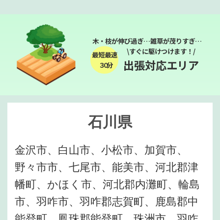
木・枝が伸び過ぎ…雑草が茂りすぎ…
\すぐに駆けつけます！/
最短最速
出張対応エリア
３０分
石川県
金沢市、白山市、小松市、加賀市、
野々市市、七尾市、能美市、河北郡津
幡町、かほく市、河北郡内灘町、輪島
市、羽咋市、羽咋郡志賀町、鹿島郡中
能登町、鳳珠郡能登町、珠洲市、羽咋