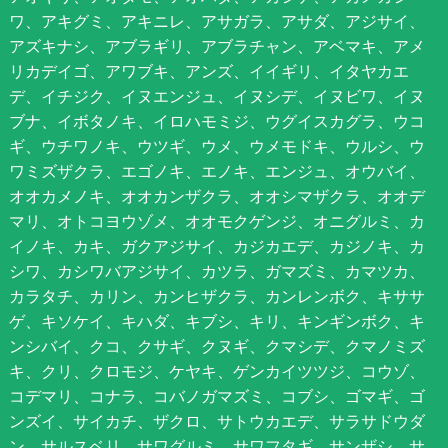
ワ、アキグミ、アキニレ、アサガラ、アサダ、アジサイ、
アズキナシ、アブラギリ、アブラチャン、アベマキ、アメ
リカデイゴ、アワブキ、アンズ、イイギリ、イタヤカエ
デ、イチジク、イヌエンジュ、イヌシデ、イヌビワ、イヌ
ブナ、イボタノキ、イロハモミジ、ウグイスカグラ、ウコ
ギ、ウチワノキ、ウツギ、ウメ、ウメモドキ、ウルシ、ウ
ワミズザクラ、エゴノキ、エノキ、エンジュ、オウバイ、
オオカメノキ、オオカンザクラ、オオシマザクラ、オオデ
マリ、オトコヨウゾメ、オオモクゲンジ、オニグルミ、カ
イノキ、カキ、ガクアジサイ、カジカエデ、カジノキ、カ
シワ、カシワバアジサイ、カツラ、ガマズミ、カマツカ、
カラタチ、カリン、カンヒザクラ、カンレンボク、キササ
ゲ、キソケイ、キハダ、キブシ、キリ、キンギンボク、キ
ンシバイ、クコ、クサギ、クヌギ、クマシデ、クマノミズ
キ、クリ、クロモジ、ケヤキ、ゲンカイツツジ、コウゾ、
コデマリ、コナラ、コバノガマズミ、コブシ、ゴマギ、ゴ
ンズイ、サイカチ、ザクロ、サトウカエデ、サラサドウダ
ン、サルスベリ、サワグルミ、サワフタギ、サンザシ、サ