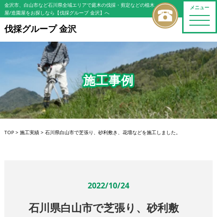
金沢市、白山市など石川県全域エリアで庭木の伐採・剪定などの植木
メニュー
屋/造園屋をお探しなら【伐採グループ 金沢】へ
toggle
naviga
伐採グループ 金沢
施工事例
TOP
>
施工実績
>
石川県白山市で芝張り、砂利敷き、花壇などを施工しました。
2022/10/24
石川県白山市で芝張り、砂利敷