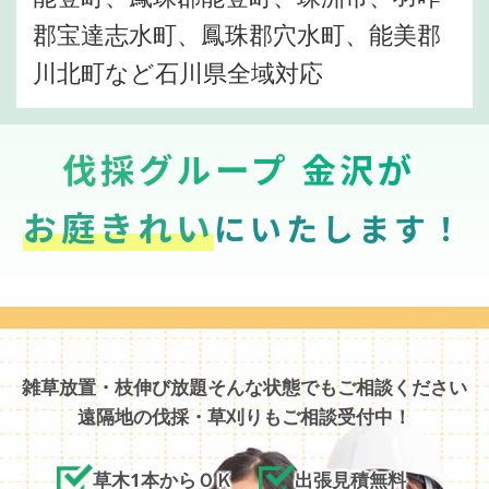
郡宝達志水町、鳳珠郡穴水町、能美郡
川北町など石川県全域対応
伐採グループ 金沢が
お庭きれい
にいたします！
雑草放置・枝伸び放題そんな状態でもご相談ください
遠隔地の伐採・草刈りもご相談受付中！
草木1本からＯＫ
出張見積無料