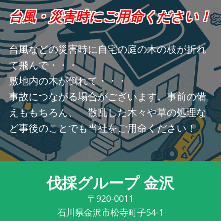
台風・災害時にご用命ください！
台風などの災害時に自宅の庭の木の枝が折れ
て飛んで・・・
敷地内の木が倒れて・・・
事故につながる場合がございます。事前の備
えももちろん、 散乱した木々や草の処理な
ど事後のことでも当社をご用命ください！
伐採グループ 金沢
〒920-0011
石川県金沢市松寺町子54-1