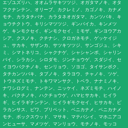
エゾユズリハ、オオムラサキツツジ、オガタマノキ、オタ
フクナンテン、オリーブ、カクレミノ、カゴノキ、カナメ
モチ、カラタチバナ、カラタネオガタマ、カンツバキ、キ
ョウチクトウ、キリシマツツジ、ギンバイカ、キンメツ
ゲ、キンモクセイ、ギンモクセイ、ミモザ、ギンヨウアカ
シア、クスノキ、クチナシ、クロガネモチ、ゲッケイジ
ュ、サカキ、サザンカ、サツキツツジ、サンゴジュ、シキ
ミ、シマトネリコ、シャクナゲ、シャシャンポ、シャリン
バイ、シラカシ、シロダモ、ジンチョウゲ、スダジイ、セ
イヨウバクチノキ、センリョウ、ソヨゴ、タイサンボク、
タチカンツバキ、タブノキ、タラヨウ、チャノキ、ツゲ、
トウネズミモチ、トキワマンサク、トベラ、ナナミノキ、
ナワシログミ、ナンテン、ニッケイ、ネズミモチ、ハイノ
キ、バクチノキ、ハクチョウゲ、ハマヒサカキ、ヒイラ
ギ、ヒイラギナンテン、ヒイラギモクセイ、ヒサカキ、ピ
ラカンサス、ビワ、プリペット、ベニカナメ、ベニカナメ
モチ、ボックスウッド、マサキ、マテバシイ、マホニアコ
ンヒューサ、マメツゲ、マンリョウ、モチノキ、モッコ