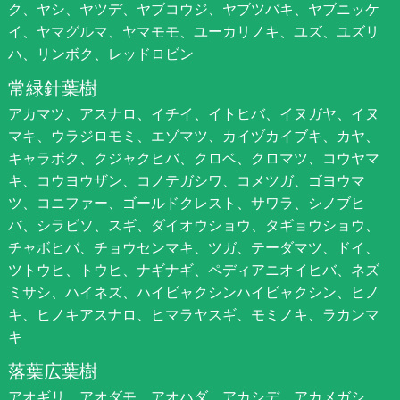
ク、ヤシ、ヤツデ、ヤブコウジ、ヤブツバキ、ヤブニッケ
イ、ヤマグルマ、ヤマモモ、ユーカリノキ、ユズ、ユズリ
ハ、リンボク、レッドロビン
常緑針葉樹
アカマツ、アスナロ、イチイ、イトヒバ、イヌガヤ、イヌ
マキ、ウラジロモミ、エゾマツ、カイヅカイブキ、カヤ、
キャラボク、クジャクヒバ、クロベ、クロマツ、コウヤマ
キ、コウヨウザン、コノテガシワ、コメツガ、ゴヨウマ
ツ、コニファー、ゴールドクレスト、サワラ、シノブヒ
バ、シラビソ、スギ、ダイオウショウ、タギョウショウ、
チャボヒバ、チョウセンマキ、ツガ、テーダマツ、ドイ、
ツトウヒ、トウヒ、ナギナギ、ペディアニオイヒバ、ネズ
ミサシ、ハイネズ、ハイビャクシンハイビャクシン、ヒノ
キ、ヒノキアスナロ、ヒマラヤスギ、モミノキ、ラカンマ
キ
落葉広葉樹
アオギリ、アオダモ、アオハダ、アカシデ、アカメガシ