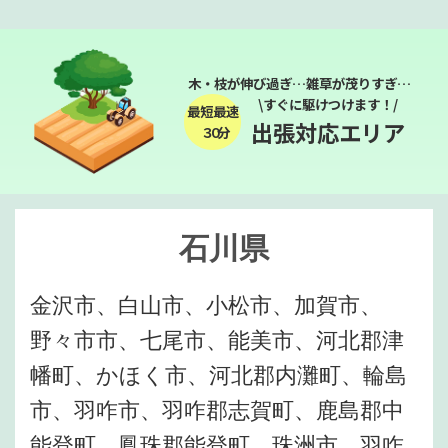
木・枝が伸び過ぎ…雑草が茂りすぎ…
\すぐに駆けつけます！/
最短最速
出張対応エリア
３０分
石川県
金沢市、白山市、小松市、加賀市、
野々市市、七尾市、能美市、河北郡津
幡町、かほく市、河北郡内灘町、輪島
市、羽咋市、羽咋郡志賀町、鹿島郡中
能登町、鳳珠郡能登町、珠洲市、羽咋