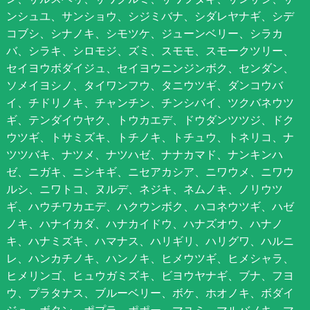
ンシュユ、サンショウ、シジミバナ、シダレヤナギ、シデ
コブシ、シナノキ、シモツケ、ジューンベリー、シラカ
バ、シラキ、シロモジ、ズミ、スモモ、スモークツリー、
セイヨウボダイジュ、セイヨウニンジンボク、センダン、
ソメイヨシノ、タイワンフウ、タニウツギ、ダンコウバ
イ、チドリノキ、チャンチン、チンシバイ、ツクバネウツ
ギ、テンダイウヤク、トウカエデ、ドウダンツツジ、ドク
ウツギ、トサミズキ、トチノキ、トチュウ、トネリコ、ナ
ツツバキ、ナツメ、ナツハゼ、ナナカマド、ナンキンハ
ゼ、ニガキ、ニシキギ、ニセアカシア、ニワウメ、ニワウ
ルシ、ニワトコ、ヌルデ、ネジキ、ネムノキ、ノリウツ
ギ、ハウチワカエデ、ハクウンボク、ハコネウツギ、ハゼ
ノキ、ハナイカダ、ハナカイドウ、ハナズオウ、ハナノ
キ、ハナミズキ、ハマナス、ハリギリ、ハリグワ、ハルニ
レ、ハンカチノキ、ハンノキ、ヒメウツギ、ヒメシャラ、
ヒメリンゴ、ヒュウガミズキ、ビヨウヤナギ、ブナ、フヨ
ウ、プラタナス、ブルーベリー、ボケ、ホオノキ、ボダイ