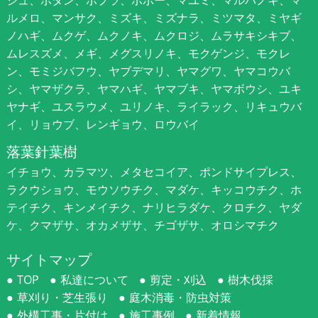
ジュ、ボタン、ポプラ、ポポー、マユミ、マルバノキ、マ
ルメロ、マンサク、ミズキ、ミズナラ、ミツマタ、ミヤギ
ノハギ、ムクゲ、ムクノキ、ムクロジ、ムラサキシキブ、
ムレスズメ、メギ、メグスリノキ、モクゲンジ、モクレ
ン、モミジバフウ、ヤブデマリ、ヤマグワ、ヤマコウバ
シ、ヤマザクラ、ヤマハギ、ヤマブキ、ヤマボウシ、ユキ
ヤナギ、ユスラウメ、ユリノキ、ライラック、リキュウバ
イ、リョウブ、レンギョウ、ロウバイ
落葉針葉樹
イチョウ、カラマツ、メタセコイア、ポンドサイプレス、
ラクウショウ、モウソウチク、マダケ、キッコウチク、ホ
テイチク、キンメイチク、ナリヒラダケ、クロチク、ヤダ
ケ、クマザサ、オカメザサ、チゴザサ、オロシマチク
サイトマップ
TOP
私達について
剪定・刈込
樹木伐採
草刈り・芝生張り
庭木消毒・防虫対策
外構工事・片付け
施工事例
新着情報