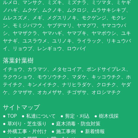
ルメロ、マンサク、ミズキ、ミズナラ、ミツマタ、ミヤギ
ノハギ、ムクゲ、ムクノキ、ムクロジ、ムラサキシキブ、
ムレスズメ、メギ、メグスリノキ、モクゲンジ、モクレ
ン、モミジバフウ、ヤブデマリ、ヤマグワ、ヤマコウバ
シ、ヤマザクラ、ヤマハギ、ヤマブキ、ヤマボウシ、ユキ
ヤナギ、ユスラウメ、ユリノキ、ライラック、リキュウバ
イ、リョウブ、レンギョウ、ロウバイ
落葉針葉樹
イチョウ、カラマツ、メタセコイア、ポンドサイプレス、
ラクウショウ、モウソウチク、マダケ、キッコウチク、ホ
テイチク、キンメイチク、ナリヒラダケ、クロチク、ヤダ
ケ、クマザサ、オカメザサ、チゴザサ、オロシマチク
サイトマップ
TOP
私達について
剪定・刈込
樹木伐採
草刈り・芝生張り
庭木消毒・防虫対策
外構工事・片付け
施工事例
新着情報