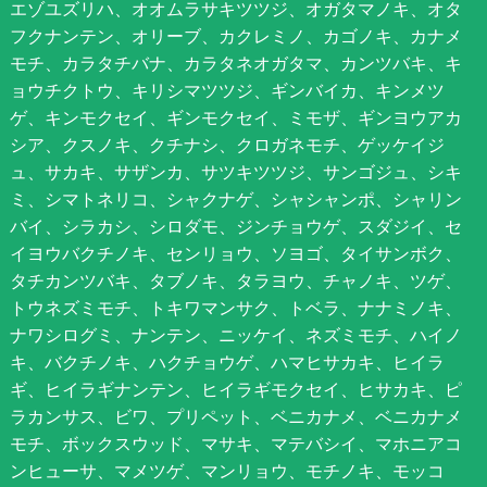
エゾユズリハ、オオムラサキツツジ、オガタマノキ、オタ
フクナンテン、オリーブ、カクレミノ、カゴノキ、カナメ
モチ、カラタチバナ、カラタネオガタマ、カンツバキ、キ
ョウチクトウ、キリシマツツジ、ギンバイカ、キンメツ
ゲ、キンモクセイ、ギンモクセイ、ミモザ、ギンヨウアカ
シア、クスノキ、クチナシ、クロガネモチ、ゲッケイジ
ュ、サカキ、サザンカ、サツキツツジ、サンゴジュ、シキ
ミ、シマトネリコ、シャクナゲ、シャシャンポ、シャリン
バイ、シラカシ、シロダモ、ジンチョウゲ、スダジイ、セ
イヨウバクチノキ、センリョウ、ソヨゴ、タイサンボク、
タチカンツバキ、タブノキ、タラヨウ、チャノキ、ツゲ、
トウネズミモチ、トキワマンサク、トベラ、ナナミノキ、
ナワシログミ、ナンテン、ニッケイ、ネズミモチ、ハイノ
キ、バクチノキ、ハクチョウゲ、ハマヒサカキ、ヒイラ
ギ、ヒイラギナンテン、ヒイラギモクセイ、ヒサカキ、ピ
ラカンサス、ビワ、プリペット、ベニカナメ、ベニカナメ
モチ、ボックスウッド、マサキ、マテバシイ、マホニアコ
ンヒューサ、マメツゲ、マンリョウ、モチノキ、モッコ