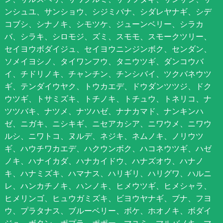
ンシュユ、サンショウ、シジミバナ、シダレヤナギ、シデ
コブシ、シナノキ、シモツケ、ジューンベリー、シラカ
バ、シラキ、シロモジ、ズミ、スモモ、スモークツリー、
セイヨウボダイジュ、セイヨウニンジンボク、センダン、
ソメイヨシノ、タイワンフウ、タニウツギ、ダンコウバ
イ、チドリノキ、チャンチン、チンシバイ、ツクバネウツ
ギ、テンダイウヤク、トウカエデ、ドウダンツツジ、ドク
ウツギ、トサミズキ、トチノキ、トチュウ、トネリコ、ナ
ツツバキ、ナツメ、ナツハゼ、ナナカマド、ナンキンハ
ゼ、ニガキ、ニシキギ、ニセアカシア、ニワウメ、ニワウ
ルシ、ニワトコ、ヌルデ、ネジキ、ネムノキ、ノリウツ
ギ、ハウチワカエデ、ハクウンボク、ハコネウツギ、ハゼ
ノキ、ハナイカダ、ハナカイドウ、ハナズオウ、ハナノ
キ、ハナミズキ、ハマナス、ハリギリ、ハリグワ、ハルニ
レ、ハンカチノキ、ハンノキ、ヒメウツギ、ヒメシャラ、
ヒメリンゴ、ヒュウガミズキ、ビヨウヤナギ、ブナ、フヨ
ウ、プラタナス、ブルーベリー、ボケ、ホオノキ、ボダイ