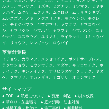
ジュ、ボタン、ポプラ、ポポー、マユミ、マルバノキ、マ
ルメロ、マンサク、ミズキ、ミズナラ、ミツマタ、ミヤギ
ノハギ、ムクゲ、ムクノキ、ムクロジ、ムラサキシキブ、
ムレスズメ、メギ、メグスリノキ、モクゲンジ、モクレ
ン、モミジバフウ、ヤブデマリ、ヤマグワ、ヤマコウバ
シ、ヤマザクラ、ヤマハギ、ヤマブキ、ヤマボウシ、ユキ
ヤナギ、ユスラウメ、ユリノキ、ライラック、リキュウバ
イ、リョウブ、レンギョウ、ロウバイ
落葉針葉樹
イチョウ、カラマツ、メタセコイア、ポンドサイプレス、
ラクウショウ、モウソウチク、マダケ、キッコウチク、ホ
テイチク、キンメイチク、ナリヒラダケ、クロチク、ヤダ
ケ、クマザサ、オカメザサ、チゴザサ、オロシマチク
サイトマップ
TOP
私達について
剪定・刈込
樹木伐採
草刈り・芝生張り
庭木消毒・防虫対策
外構工事・片付け
施工事例
新着情報