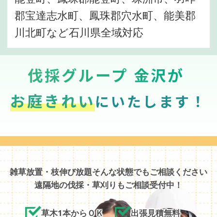
郡宝達志水町、鳳珠郡穴水町、能美郡
川北町など石川県全域対応
伐採グループ 金沢が
お庭きれい
にいたします！
雑草放置・枝伸び放題そんな状態でもご相談ください
遠隔地の伐採・草刈りもご相談受付中！
草木1本からＯＫ
出張見積無料