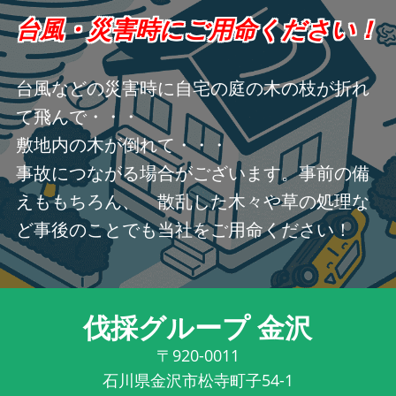
台風・災害時にご用命ください！
台風などの災害時に自宅の庭の木の枝が折れ
て飛んで・・・
敷地内の木が倒れて・・・
事故につながる場合がございます。事前の備
えももちろん、 散乱した木々や草の処理な
ど事後のことでも当社をご用命ください！
伐採グループ 金沢
〒920-0011
石川県金沢市松寺町子54-1