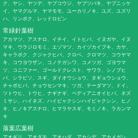
ク、ヤシ、ヤツデ、ヤブコウジ、ヤブツバキ、ヤブニッケ
イ、ヤマグルマ、ヤマモモ、ユーカリノキ、ユズ、ユズリ
ハ、リンボク、レッドロビン
常緑針葉樹
アカマツ、アスナロ、イチイ、イトヒバ、イヌガヤ、イヌ
マキ、ウラジロモミ、エゾマツ、カイヅカイブキ、カヤ、
キャラボク、クジャクヒバ、クロベ、クロマツ、コウヤマ
キ、コウヨウザン、コノテガシワ、コメツガ、ゴヨウマ
ツ、コニファー、ゴールドクレスト、サワラ、シノブヒ
バ、シラビソ、スギ、ダイオウショウ、タギョウショウ、
チャボヒバ、チョウセンマキ、ツガ、テーダマツ、ドイ、
ツトウヒ、トウヒ、ナギナギ、ペディアニオイヒバ、ネズ
ミサシ、ハイネズ、ハイビャクシンハイビャクシン、ヒノ
キ、ヒノキアスナロ、ヒマラヤスギ、モミノキ、ラカンマ
キ
落葉広葉樹
アオギリ、アオダモ、アオハダ、アカシデ、アカメガシ