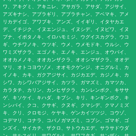
ワ、アキグミ、アキニレ、アサガラ、アサダ、アジサイ、
アズキナシ、アブラギリ、アブラチャン、アベマキ、アメ
リカデイゴ、アワブキ、アンズ、イイギリ、イタヤカエ
デ、イチジク、イヌエンジュ、イヌシデ、イヌビワ、イヌ
ブナ、イボタノキ、イロハモミジ、ウグイスカグラ、ウコ
ギ、ウチワノキ、ウツギ、ウメ、ウメモドキ、ウルシ、ウ
ワミズザクラ、エゴノキ、エノキ、エンジュ、オウバイ、
オオカメノキ、オオカンザクラ、オオシマザクラ、オオデ
マリ、オトコヨウゾメ、オオモクゲンジ、オニグルミ、カ
イノキ、カキ、ガクアジサイ、カジカエデ、カジノキ、カ
シワ、カシワバアジサイ、カツラ、ガマズミ、カマツカ、
カラタチ、カリン、カンヒザクラ、カンレンボク、キササ
ゲ、キソケイ、キハダ、キブシ、キリ、キンギンボク、キ
ンシバイ、クコ、クサギ、クヌギ、クマシデ、クマノミズ
キ、クリ、クロモジ、ケヤキ、ゲンカイツツジ、コウゾ、
コデマリ、コナラ、コバノガマズミ、コブシ、ゴマギ、ゴ
ンズイ、サイカチ、ザクロ、サトウカエデ、サラサドウダ
ン、サルスベリ、サワグルミ、サワフタギ、サンザシ、サ