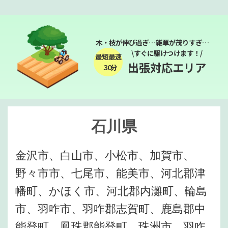
木・枝が伸び過ぎ…雑草が茂りすぎ…
\すぐに駆けつけます！/
最短最速
出張対応エリア
３０分
石川県
金沢市、白山市、小松市、加賀市、
野々市市、七尾市、能美市、河北郡津
幡町、かほく市、河北郡内灘町、輪島
市、羽咋市、羽咋郡志賀町、鹿島郡中
能登町、鳳珠郡能登町、珠洲市、羽咋