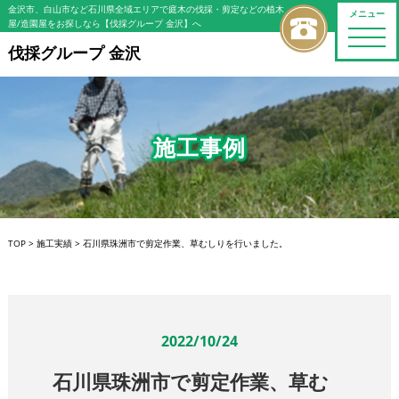
金沢市、白山市など石川県全域エリアで庭木の伐採・剪定などの植木
メニュー
屋/造園屋をお探しなら【伐採グループ 金沢】へ
toggle
naviga
伐採グループ 金沢
施工事例
TOP
>
施工実績
>
石川県珠洲市で剪定作業、草むしりを行いました。
2022/10/24
石川県珠洲市で剪定作業、草む