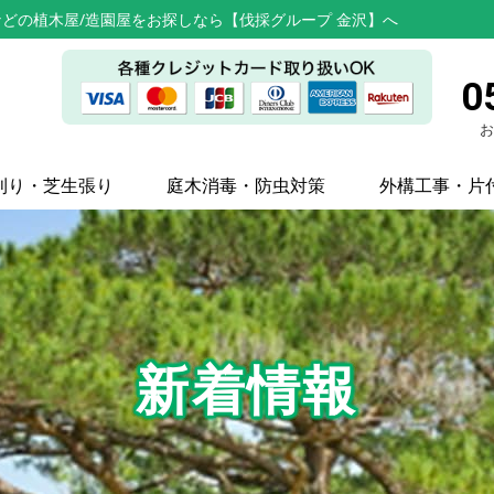
どの植木屋/造園屋をお探しなら【伐採グループ 金沢】へ
0
お
刈り・芝生張り
庭木消毒・防虫対策
外構工事・片
新着情報