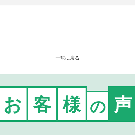
一覧に戻る
お
客
様
声
の