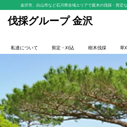
金沢市、白山市など石川県全域エリアで庭木の伐採・剪定な
伐採グループ 金沢
私達について
剪定・刈込
樹木伐採
草