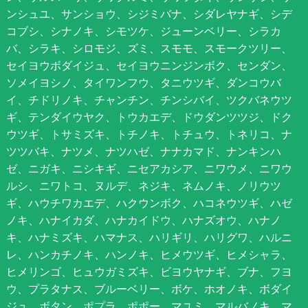
ンシュユ、サンショウ、シジミバナ、シダレヤナギ、シデ
コブシ、シナノキ、シモツケ、ジューンベリー、シラカ
バ、シラキ、シロモジ、ズミ、スモモ、スモークツリー、
セイヨウボダイジュ、セイヨウニンジンボク、センダン、
ソメイヨシノ、タイワンフウ、タニウツギ、ダンコウバ
イ、チドリノキ、チャンチン、チンシバイ、ツクバネウツ
ギ、テンダイウヤク、トウカエデ、ドウダンツツジ、ドク
ウツギ、トサミズキ、トチノキ、トチュウ、トネリコ、ナ
ツツバキ、ナツメ、ナツハゼ、ナナカマド、ナンキンハ
ゼ、ニガキ、ニシキギ、ニセアカシア、ニワウメ、ニワウ
ルシ、ニワトコ、ヌルデ、ネジキ、ネムノキ、ノリウツ
ギ、ハウチワカエデ、ハクウンボク、ハコネウツギ、ハゼ
ノキ、ハナイカダ、ハナカイドウ、ハナズオウ、ハナノ
キ、ハナミズキ、ハマナス、ハリギリ、ハリグワ、ハルニ
レ、ハンカチノキ、ハンノキ、ヒメウツギ、ヒメシャラ、
ヒメリンゴ、ヒュウガミズキ、ビヨウヤナギ、ブナ、フヨ
ウ、プラタナス、ブルーベリー、ボケ、ホオノキ、ボダイ
ジュ、ボタン、ポプラ、ポポー、マユミ、マルバノキ、マ