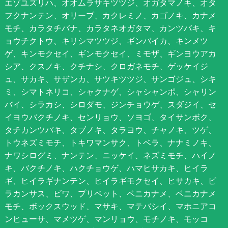
エゾユズリハ、オオムラサキツツジ、オガタマノキ、オタ
フクナンテン、オリーブ、カクレミノ、カゴノキ、カナメ
モチ、カラタチバナ、カラタネオガタマ、カンツバキ、キ
ョウチクトウ、キリシマツツジ、ギンバイカ、キンメツ
ゲ、キンモクセイ、ギンモクセイ、ミモザ、ギンヨウアカ
シア、クスノキ、クチナシ、クロガネモチ、ゲッケイジ
ュ、サカキ、サザンカ、サツキツツジ、サンゴジュ、シキ
ミ、シマトネリコ、シャクナゲ、シャシャンポ、シャリン
バイ、シラカシ、シロダモ、ジンチョウゲ、スダジイ、セ
イヨウバクチノキ、センリョウ、ソヨゴ、タイサンボク、
タチカンツバキ、タブノキ、タラヨウ、チャノキ、ツゲ、
トウネズミモチ、トキワマンサク、トベラ、ナナミノキ、
ナワシログミ、ナンテン、ニッケイ、ネズミモチ、ハイノ
キ、バクチノキ、ハクチョウゲ、ハマヒサカキ、ヒイラ
ギ、ヒイラギナンテン、ヒイラギモクセイ、ヒサカキ、ピ
ラカンサス、ビワ、プリペット、ベニカナメ、ベニカナメ
モチ、ボックスウッド、マサキ、マテバシイ、マホニアコ
ンヒューサ、マメツゲ、マンリョウ、モチノキ、モッコ