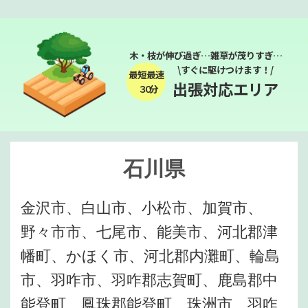
木・枝が伸び過ぎ…雑草が茂りすぎ…
\すぐに駆けつけます！/
最短最速
出張対応エリア
３０分
石川県
金沢市、白山市、小松市、加賀市、
野々市市、七尾市、能美市、河北郡津
幡町、かほく市、河北郡内灘町、輪島
市、羽咋市、羽咋郡志賀町、鹿島郡中
能登町、鳳珠郡能登町、珠洲市、羽咋