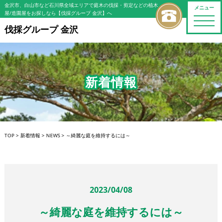
金沢市、白山市など石川県全域エリアで庭木の伐採・剪定などの植木
メニュー
屋/造園屋をお探しなら【伐採グループ 金沢】へ
toggle
naviga
伐採グループ 金沢
新着情報
TOP
>
新着情報
>
NEWS
>
～綺麗な庭を維持するには～
2023/04/08
～綺麗な庭を維持するには～