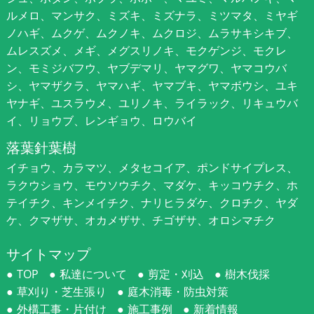
ルメロ、マンサク、ミズキ、ミズナラ、ミツマタ、ミヤギ
ノハギ、ムクゲ、ムクノキ、ムクロジ、ムラサキシキブ、
ムレスズメ、メギ、メグスリノキ、モクゲンジ、モクレ
ン、モミジバフウ、ヤブデマリ、ヤマグワ、ヤマコウバ
シ、ヤマザクラ、ヤマハギ、ヤマブキ、ヤマボウシ、ユキ
ヤナギ、ユスラウメ、ユリノキ、ライラック、リキュウバ
イ、リョウブ、レンギョウ、ロウバイ
落葉針葉樹
イチョウ、カラマツ、メタセコイア、ポンドサイプレス、
ラクウショウ、モウソウチク、マダケ、キッコウチク、ホ
テイチク、キンメイチク、ナリヒラダケ、クロチク、ヤダ
ケ、クマザサ、オカメザサ、チゴザサ、オロシマチク
サイトマップ
TOP
私達について
剪定・刈込
樹木伐採
草刈り・芝生張り
庭木消毒・防虫対策
外構工事・片付け
施工事例
新着情報