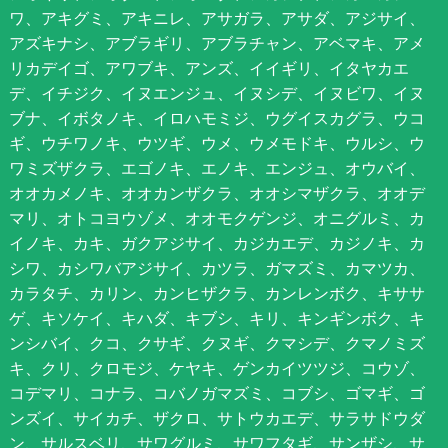
ワ、アキグミ、アキニレ、アサガラ、アサダ、アジサイ、
アズキナシ、アブラギリ、アブラチャン、アベマキ、アメ
リカデイゴ、アワブキ、アンズ、イイギリ、イタヤカエ
デ、イチジク、イヌエンジュ、イヌシデ、イヌビワ、イヌ
ブナ、イボタノキ、イロハモミジ、ウグイスカグラ、ウコ
ギ、ウチワノキ、ウツギ、ウメ、ウメモドキ、ウルシ、ウ
ワミズザクラ、エゴノキ、エノキ、エンジュ、オウバイ、
オオカメノキ、オオカンザクラ、オオシマザクラ、オオデ
マリ、オトコヨウゾメ、オオモクゲンジ、オニグルミ、カ
イノキ、カキ、ガクアジサイ、カジカエデ、カジノキ、カ
シワ、カシワバアジサイ、カツラ、ガマズミ、カマツカ、
カラタチ、カリン、カンヒザクラ、カンレンボク、キササ
ゲ、キソケイ、キハダ、キブシ、キリ、キンギンボク、キ
ンシバイ、クコ、クサギ、クヌギ、クマシデ、クマノミズ
キ、クリ、クロモジ、ケヤキ、ゲンカイツツジ、コウゾ、
コデマリ、コナラ、コバノガマズミ、コブシ、ゴマギ、ゴ
ンズイ、サイカチ、ザクロ、サトウカエデ、サラサドウダ
ン、サルスベリ、サワグルミ、サワフタギ、サンザシ、サ