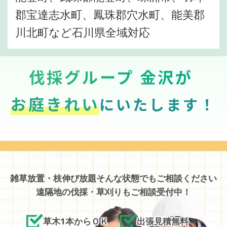
郡宝達志水町、鳳珠郡穴水町、能美郡
川北町など石川県全域対応
伐採グループ 金沢が
お庭きれい
にいたします！
雑草放置・枝伸び放題そんな状態でもご相談ください
遠隔地の伐採・草刈りもご相談受付中！
草木1本からＯＫ
出張見積無料