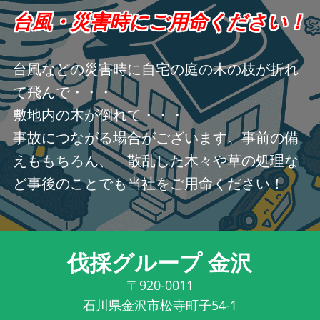
台風・災害時にご用命ください！
台風などの災害時に自宅の庭の木の枝が折れ
て飛んで・・・
敷地内の木が倒れて・・・
事故につながる場合がございます。事前の備
えももちろん、 散乱した木々や草の処理な
ど事後のことでも当社をご用命ください！
伐採グループ 金沢
〒920-0011
石川県金沢市松寺町子54-1