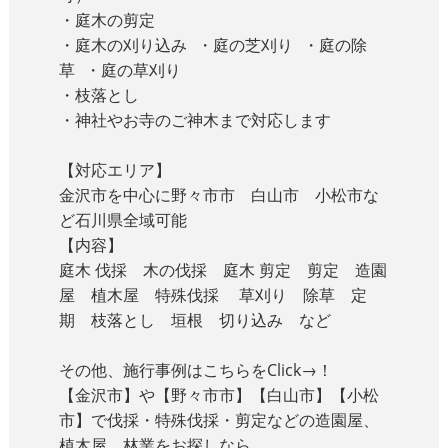
・庭木の剪定
・庭木の刈り込み ・庭の芝刈り ・庭の除
草 ・庭の草刈り
・枝落とし
・神社やお寺のご神木まで対応します
【対応エリア】
金沢市を中心に野々市市 白山市 小松市な
ど石川県全域可能
【内容】
庭木 伐採 木の伐採 庭木 剪定 剪定 造園
屋 植木屋 特殊伐採 草刈り 除草 定
期 枝落とし 垣根 切り込み など
その他、施行事例はこちらをClick→！
【金沢市】や【野々市市】【白山市】【小松
市】で伐採・特殊伐採・剪定などの造園屋、
植木屋、林業をお探しなら