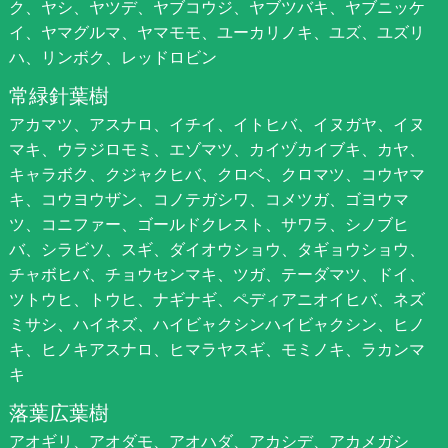
ク、ヤシ、ヤツデ、ヤブコウジ、ヤブツバキ、ヤブニッケ
イ、ヤマグルマ、ヤマモモ、ユーカリノキ、ユズ、ユズリ
ハ、リンボク、レッドロビン
常緑針葉樹
アカマツ、アスナロ、イチイ、イトヒバ、イヌガヤ、イヌ
マキ、ウラジロモミ、エゾマツ、カイヅカイブキ、カヤ、
キャラボク、クジャクヒバ、クロベ、クロマツ、コウヤマ
キ、コウヨウザン、コノテガシワ、コメツガ、ゴヨウマ
ツ、コニファー、ゴールドクレスト、サワラ、シノブヒ
バ、シラビソ、スギ、ダイオウショウ、タギョウショウ、
チャボヒバ、チョウセンマキ、ツガ、テーダマツ、ドイ、
ツトウヒ、トウヒ、ナギナギ、ペディアニオイヒバ、ネズ
ミサシ、ハイネズ、ハイビャクシンハイビャクシン、ヒノ
キ、ヒノキアスナロ、ヒマラヤスギ、モミノキ、ラカンマ
キ
落葉広葉樹
アオギリ、アオダモ、アオハダ、アカシデ、アカメガシ