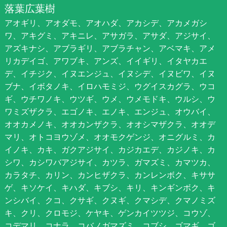
落葉広葉樹
アオギリ、アオダモ、アオハダ、アカシデ、アカメガシ
ワ、アキグミ、アキニレ、アサガラ、アサダ、アジサイ、
アズキナシ、アブラギリ、アブラチャン、アベマキ、アメ
リカデイゴ、アワブキ、アンズ、イイギリ、イタヤカエ
デ、イチジク、イヌエンジュ、イヌシデ、イヌビワ、イヌ
ブナ、イボタノキ、イロハモミジ、ウグイスカグラ、ウコ
ギ、ウチワノキ、ウツギ、ウメ、ウメモドキ、ウルシ、ウ
ワミズザクラ、エゴノキ、エノキ、エンジュ、オウバイ、
オオカメノキ、オオカンザクラ、オオシマザクラ、オオデ
マリ、オトコヨウゾメ、オオモクゲンジ、オニグルミ、カ
イノキ、カキ、ガクアジサイ、カジカエデ、カジノキ、カ
シワ、カシワバアジサイ、カツラ、ガマズミ、カマツカ、
カラタチ、カリン、カンヒザクラ、カンレンボク、キササ
ゲ、キソケイ、キハダ、キブシ、キリ、キンギンボク、キ
ンシバイ、クコ、クサギ、クヌギ、クマシデ、クマノミズ
キ、クリ、クロモジ、ケヤキ、ゲンカイツツジ、コウゾ、
コデマリ、コナラ、コバノガマズミ、コブシ、ゴマギ、ゴ