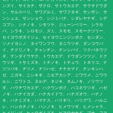
ンズイ、サイカチ、ザクロ、サトウカエデ、サラサドウダ
ン、サルスベリ、サワグルミ、サワフタギ、サンザシ、サ
ンシュユ、サンショウ、シジミバナ、シダレヤナギ、シデ
コブシ、シナノキ、シモツケ、ジューンベリー、シラカ
バ、シラキ、シロモジ、ズミ、スモモ、スモークツリー、
セイヨウボダイジュ、セイヨウニンジンボク、センダン、
ソメイヨシノ、タイワンフウ、タニウツギ、ダンコウバ
イ、チドリノキ、チャンチン、チンシバイ、ツクバネウツ
ギ、テンダイウヤク、トウカエデ、ドウダンツツジ、ドク
ウツギ、トサミズキ、トチノキ、トチュウ、トネリコ、ナ
ツツバキ、ナツメ、ナツハゼ、ナナカマド、ナンキンハ
ゼ、ニガキ、ニシキギ、ニセアカシア、ニワウメ、ニワウ
ルシ、ニワトコ、ヌルデ、ネジキ、ネムノキ、ノリウツ
ギ、ハウチワカエデ、ハクウンボク、ハコネウツギ、ハゼ
ノキ、ハナイカダ、ハナカイドウ、ハナズオウ、ハナノ
キ、ハナミズキ、ハマナス、ハリギリ、ハリグワ、ハルニ
レ、ハンカチノキ、ハンノキ、ヒメウツギ、ヒメシャラ、
ヒメリンゴ、ヒュウガミズキ、ビヨウヤナギ、ブナ、フヨ