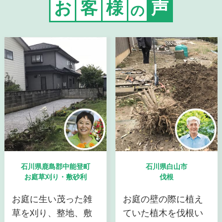
お
客
様
声
の
石川県鹿島郡中能登町
石川県白山市
お庭草刈り・敷砂利
伐根
お庭に生い茂った雑
お庭の壁の際に植え
草を刈り、整地、敷
ていた植木を伐根い