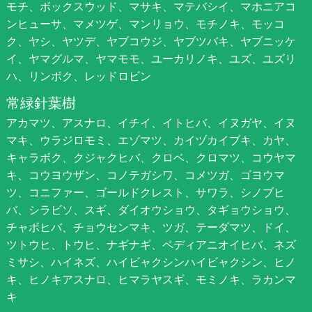
モチ、ボックスウッド、マサキ、マテバシイ、マホニアコ
ンヒューサ、マメツゲ、マンリョウ、モチノキ、モッコ
ク、ヤシ、ヤツデ、ヤブコウジ、ヤブツバキ、ヤブニッケ
イ、ヤマグルマ、ヤマモモ、ユーカリノキ、ユズ、ユズリ
ハ、リンボク、レッドロビン
常緑針葉樹
アカマツ、アスナロ、イチイ、イトヒバ、イヌガヤ、イヌ
マキ、ウラジロモミ、エゾマツ、カイヅカイブキ、カヤ、
キャラボク、クジャクヒバ、クロベ、クロマツ、コウヤマ
キ、コウヨウザン、コノテガシワ、コメツガ、ゴヨウマ
ツ、コニファー、ゴールドクレスト、サワラ、シノブヒ
バ、シラビソ、スギ、ダイオウショウ、タギョウショウ、
チャボヒバ、チョウセンマキ、ツガ、テーダマツ、ドイ、
ツトウヒ、トウヒ、ナギナギ、ペディアニオイヒバ、ネズ
ミサシ、ハイネズ、ハイビャクシンハイビャクシン、ヒノ
キ、ヒノキアスナロ、ヒマラヤスギ、モミノキ、ラカンマ
キ