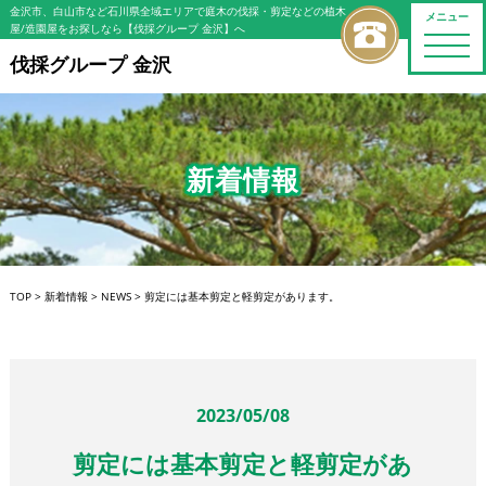
金沢市、白山市など石川県全域エリアで庭木の伐採・剪定などの植木
メニュー
屋/造園屋をお探しなら【伐採グループ 金沢】へ
toggle
naviga
伐採グループ 金沢
新着情報
TOP
>
新着情報
>
NEWS
>
剪定には基本剪定と軽剪定があります。
2023/05/08
剪定には基本剪定と軽剪定があ