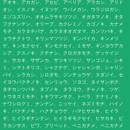
アオキ、アカガシ、アセビ、アベリア、アラカシ、アリド
オシ、イスノキ、イヌツゲ、ウバメガシ、ウラジロガシ、
エゾユズリハ、オオムラサキツツジ、オガタマノキ、オタ
フクナンテン、オリーブ、カクレミノ、カゴノキ、カナメ
モチ、カラタチバナ、カラタネオガタマ、カンツバキ、キ
ョウチクトウ、キリシマツツジ、ギンバイカ、キンメツ
ゲ、キンモクセイ、ギンモクセイ、ミモザ、ギンヨウアカ
シア、クスノキ、クチナシ、クロガネモチ、ゲッケイジ
ュ、サカキ、サザンカ、サツキツツジ、サンゴジュ、シキ
ミ、シマトネリコ、シャクナゲ、シャシャンポ、シャリン
バイ、シラカシ、シロダモ、ジンチョウゲ、スダジイ、セ
イヨウバクチノキ、センリョウ、ソヨゴ、タイサンボク、
タチカンツバキ、タブノキ、タラヨウ、チャノキ、ツゲ、
トウネズミモチ、トキワマンサク、トベラ、ナナミノキ、
ナワシログミ、ナンテン、ニッケイ、ネズミモチ、ハイノ
キ、バクチノキ、ハクチョウゲ、ハマヒサカキ、ヒイラ
ギ、ヒイラギナンテン、ヒイラギモクセイ、ヒサカキ、ピ
ラカンサス、ビワ、プリペット、ベニカナメ、ベニカナメ