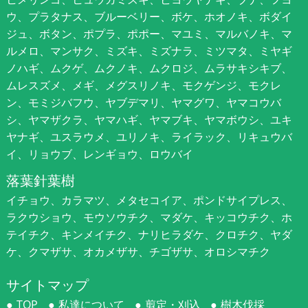
ウ、プラタナス、ブルーベリー、ボケ、ホオノキ、ボダイ
ジュ、ボタン、ポプラ、ポポー、マユミ、マルバノキ、マ
ルメロ、マンサク、ミズキ、ミズナラ、ミツマタ、ミヤギ
ノハギ、ムクゲ、ムクノキ、ムクロジ、ムラサキシキブ、
ムレスズメ、メギ、メグスリノキ、モクゲンジ、モクレ
ン、モミジバフウ、ヤブデマリ、ヤマグワ、ヤマコウバ
シ、ヤマザクラ、ヤマハギ、ヤマブキ、ヤマボウシ、ユキ
ヤナギ、ユスラウメ、ユリノキ、ライラック、リキュウバ
イ、リョウブ、レンギョウ、ロウバイ
落葉針葉樹
イチョウ、カラマツ、メタセコイア、ポンドサイプレス、
ラクウショウ、モウソウチク、マダケ、キッコウチク、ホ
テイチク、キンメイチク、ナリヒラダケ、クロチク、ヤダ
ケ、クマザサ、オカメザサ、チゴザサ、オロシマチク
サイトマップ
TOP
私達について
剪定・刈込
樹木伐採