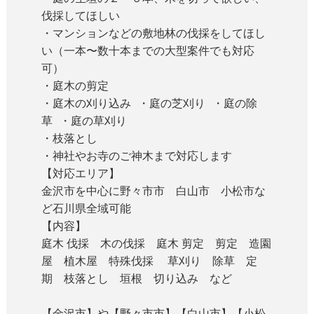
伐採してほしい
・マンションなどの敷地林の伐採をしてほし
い（一本〜数十本までの大型案件でも対応
可）
・庭木の剪定
・庭木の刈り込み ・庭の芝刈り ・庭の除
草 ・庭の草刈り
・枝落とし
・神社やお寺のご神木まで対応します
【対応エリア】
金沢市を中心に野々市市 白山市 小松市な
ど石川県全域可能
【内容】
庭木 伐採 木の伐採 庭木 剪定 剪定 造園
屋 植木屋 特殊伐採 草刈り 除草 定
期 枝落とし 垣根 切り込み など
【金沢市】や【野々市市】【白山市】【小松