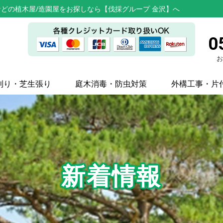
どの植木屋/造園屋をお探しなら【伐採グループ 金沢】へ
0
お
刈り・芝生張り
庭木消毒・防虫対策
外構工事・片
新着情報