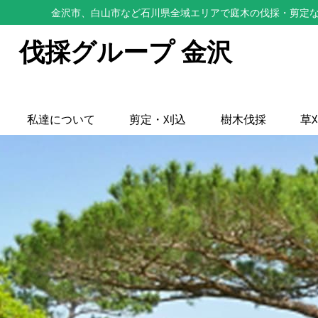
金沢市、白山市など石川県全域エリアで庭木の伐採・剪定な
伐採グループ 金沢
私達について
剪定・刈込
樹木伐採
草