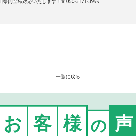
全域対応いたします！℡050-3171-3999
一覧に戻る
お
客
様
声
の